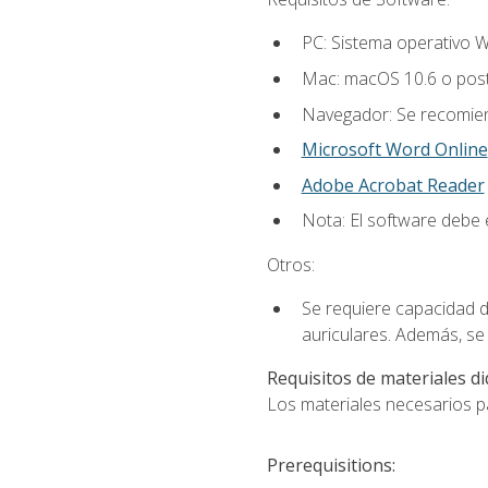
PC: Sistema operativo W
Mac: macOS 10.6 o post
Navegador: Se recomiend
Microsoft Word Online
Adobe Acrobat Reader
Nota: El software debe e
Otros:
Se requiere capacidad d
auriculares. Además, se
Requisitos de materiales di
Los materiales necesarios par
Prerequisitions: