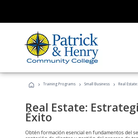
›
›
›
Training Programs
Small Business
Real Estate
Real Estate: Estrateg
Éxito
Obtén formación esencial en fundamentos del sec