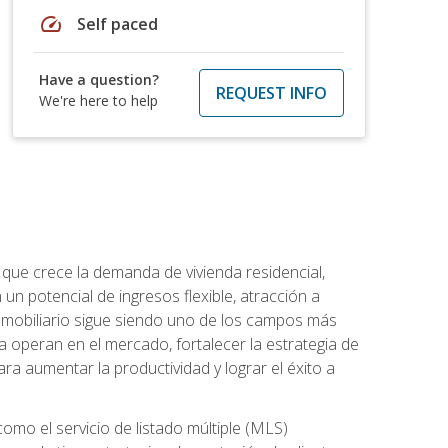
speed
Self paced
Have a question?
REQUEST INFO
We're here to help
 que crece la demanda de vivienda residencial,
un potencial de ingresos flexible, atracción a
inmobiliario sigue siendo uno de los campos más
a operan en el mercado, fortalecer la estrategia de
ra aumentar la productividad y lograr el éxito a
como el servicio de listado múltiple (MLS)