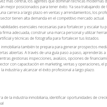
z más central, los agentes que dominan técnicas modernas de m
án mejor posicionados para tener éxito. Ya sea trabajando de 
una carrera a largo plazo en ventas y arrendamientos, los prof
 sector tienen alta demanda en el competitivo mercado actual.
abilidades esenciales necesarias para fortalecer y escalar tu pr
la firma adecuada, construir una marca personal y utilizar her
rtificial y técnicas de fotografía para fortalecer tus listados.
inmobiliaria también te prepara para generar prospectos medi
ertas abiertas. A través de una guía paso a paso, aprenderás 
entras gestionas inspecciones, avalúos, opciones de financiami
ctor con capacitación en marketing, ventas y operaciones, el 
a industria y alcanzar el éxito profesional a largo plazo.
 de la industria inmobiliaria, identificar oportunidades de crec
nal