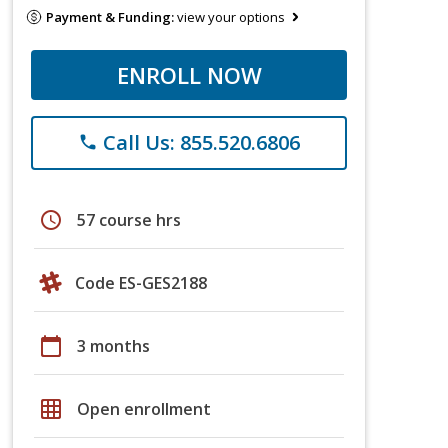
Payment & Funding:
view your options
ENROLL NOW
Call Us: 855.520.6806
phone
schedule
57 course hrs
Code ES-GES2188
calendar_today
3 months
grid_on
Open enrollment