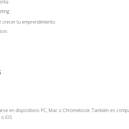
enta
eting
z crecer tu emprendimiento
usos
s
zarse en dispositivos PC, Mac o Chromebook. También es compa
 o iOS.