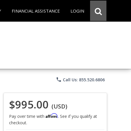
Y
FINANCIAL ASSISTANCE
LOGIN
phone
Call Us: 855.520.6806
$995.00
(USD)
Affirm
Pay over time with
. See if you qualify at
checkout.