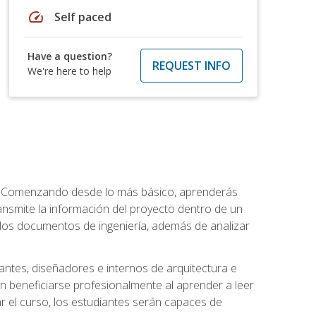
speed
Self paced
Have a question?
REQUEST INFO
We're here to help
a. Comenzando desde lo más básico, aprenderás
transmite la información del proyecto dentro de un
los documentos de ingeniería, además de analizar
jantes, diseñadores e internos de arquitectura e
n beneficiarse profesionalmente al aprender a leer
 el curso, los estudiantes serán capaces de