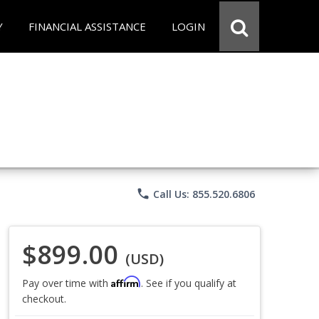
Y
FINANCIAL ASSISTANCE
LOGIN
phone
Call Us: 855.520.6806
$899.00
(USD)
Affirm
Pay over time with
. See if you qualify at
checkout.