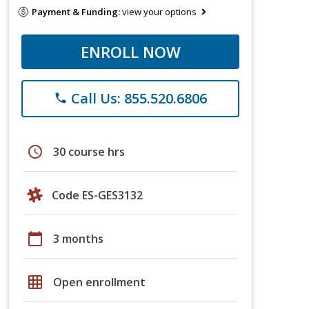
Payment & Funding:
view your options
ENROLL NOW
Call Us: 855.520.6806
phone
schedule
30 course hrs
Code ES-GES3132
calendar_today
3 months
grid_on
Open enrollment